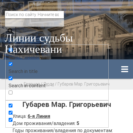
Линии судьбы
Нахичевани
Exact matches only
Search in title
Главная
/
Люди
/
Губарев Мар. Григорьевич
Search in content
Губарев Мар. Григорьевич
Улица:
6-я Линия
Дом проживания/владения:
5
Годы проживания/владения по документам: