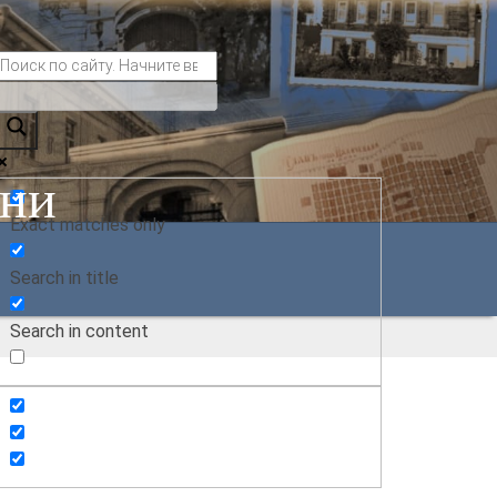
ани
Exact matches only
Search in title
Search in content