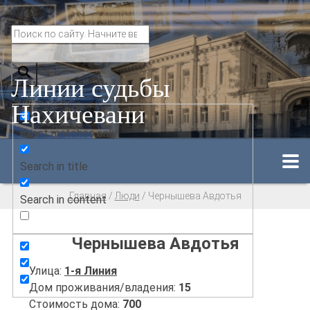
Линии судьбы
Нахичевани
Exact matches only
Search in title
Главная
/
Люди
/
Чернышева Авдотья
Search in content
Чернышева Авдотья
Улица:
1-я Линия
Дом проживания/владения:
15
Стоимость дома:
700