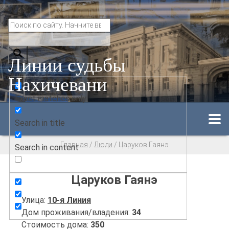
Линии судьбы
Нахичевани
Exact matches only
Search in title
Главная
/
Люди
/
Царуков Гаянэ
Search in content
Царуков Гаянэ
Улица:
10-я Линия
Дом проживания/владения:
34
Стоимость дома:
350