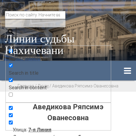
Линии судьбы
Нахичевани
Exact matches only
Search in title
Главная
/
Люди
/
Аведикова Ряпсимэ Ованесовна
Search in content
Аведикова Ряпсимэ
Ованесовна
Улица:
7-я Линия