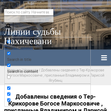
Линии судьбы
Нахичевани
Exact matches only
Search in title
Главная
/
Новости
/
Добавлены сведения о Тер-Крикорове
Search in content
Богосе Маркосовиче , присланные Владимиром и Ларисой
Ягубянц
Добавлены сведения о Тер-
Крикорове Богосе Маркосовиче ,
присланные Владимиром и Ларисой